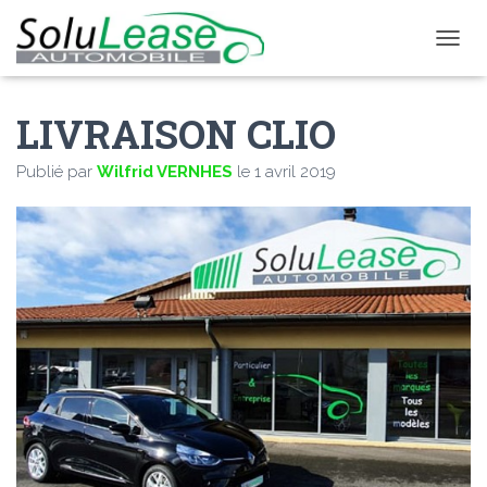
D
É
P
LIVRAISON CLIO
L
I
E
Publié par
Wilfrid VERNHES
le
1 avril 2019
R
L
A
N
A
V
I
G
A
T
I
O
N