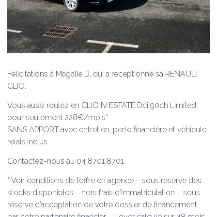
Félicitations à Magalie D. qui a receptionné sa RENAULT
CLIO.
Vous aussi roulez en CLIO IV ESTATE Dci 90ch Limited
pour seulement 228€/mois*
SANS APPORT avec entretien, perte financière et véhicule
relais inclus
Contactez-nous au 04 8701 8701
* Voir conditions de l’offre en agence – sous réserve des
stocks disponibles – hors frais d’immatriculation – sous
réserve d’acceptation de votre dossier de financement
par notre partenaire financier – Loyer calculé sur 48 mois