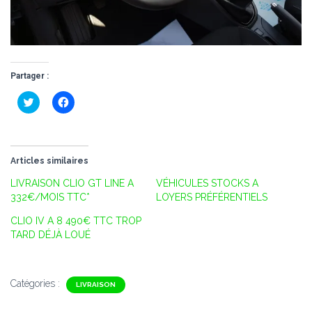
Partager :
C
C
l
l
i
i
q
q
u
u
e
e
z
z
Articles similaires
p
p
o
o
u
u
LIVRAISON CLIO GT LINE A
VÉHICULES STOCKS A
r
r
332€/MOIS TTC*
LOYERS PRÉFÉRENTIELS
p
p
a
a
r
r
CLIO IV A 8 490€ TTC TROP
t
t
TARD DÉJÀ LOUÉ
a
a
g
g
e
e
r
r
s
s
u
u
Catégories :
LIVRAISON
r
r
T
F
w
a