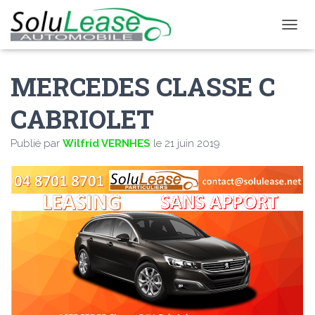
D
É
P
MERCEDES CLASSE C
L
I
E
CABRIOLET
R
L
Publié par
Wilfrid VERNHES
le
21 juin 2019
A
N
A
V
I
G
A
T
I
O
N