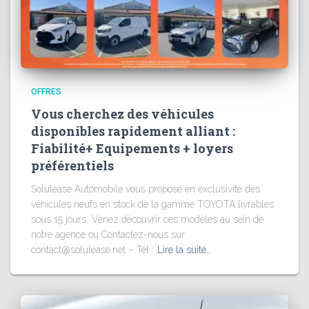
OFFRES
Vous cherchez des véhicules
disponibles rapidement alliant :
Fiabilité+ Equipements + loyers
préférentiels
Solulease Automobile vous propose en exclusivité des
véhicules neufs en stock de la gamme TOYOTA livrables
sous 15 jours Venez découvrir ces modèles au sein de
notre agence ou Contactez-nous sur
contact@solulease.net – Tél :
Lire la suite…