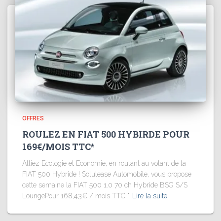
OFFRES
ROULEZ EN FIAT 500 HYBIRDE POUR
169€/MOIS TTC*
Alliez Ecologie et Economie, en roulant au volant de la
FIAT 500 Hybride ! Solulease Automobile, vous propose
cette semaine la FIAT 500 1.0 70 ch Hybride BSG S/S
LoungePour 168,43€ / mois TTC *
Lire la suite…