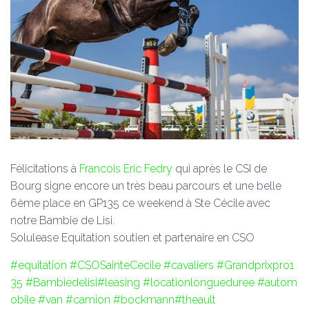
Félicitations à
Francois Eric Fedry
qui après le CSI de
Bourg signe encore un très beau parcours et une belle
6ème place en GP135 ce weekend à Ste Cécile avec
notre Bambie de Lisi.
Solulease Equitation soutien et partenaire en CSO
#equitation
#CSOSainteCecile
#cavaliers
#Grandprixpro1
35
#Bambiedelisi
#leasing
#locationlongueduree
#autom
obile
#van
#camion
#bockmann
#theault