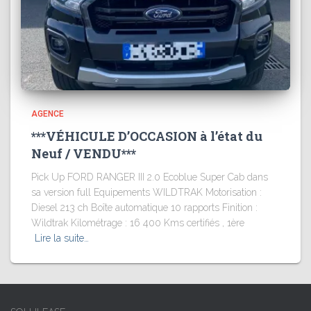
AGENCE
***VÉHICULE D’OCCASION à l’état du
Neuf / VENDU***
Pick Up FORD RANGER III 2.0 Ecoblue Super Cab dans
sa version full Equipements WILDTRAK Motorisation :
Diesel 213 ch Boîte automatique 10 rapports Finition :
Wildtrak Kilométrage : 16 400 Kms certifiés , 1ère
Lire la suite…