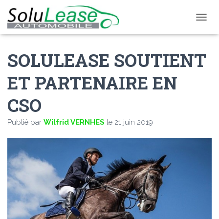
D
É
P
SOLULEASE SOUTIENT
L
I
E
ET PARTENAIRE EN
R
L
CSO
A
N
A
Publié par
Wilfrid VERNHES
le
21 juin 2019
V
I
G
A
T
I
O
N