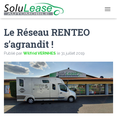
D
É
P
Le Réseau RENTEO
L
I
E
s’agrandit !
R
L
Publié par
Wilfrid VERNHES
le
31 juillet 2019
A
N
A
V
I
G
A
T
I
O
N