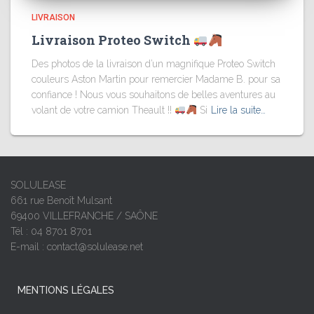
LIVRAISON
Livraison Proteo Switch
Des photos de la livraison d’un magnifique Proteo Switch
couleurs Aston Martin pour remercier Madame B. pour sa
confiance ! Nous vous souhaitons de belles aventures au
volant de votre camion Theault !!
Si
Lire la suite…
SOLULEASE
661 rue Benoît Mulsant
69400 VILLEFRANCHE / SAÔNE
Tél : 04 8701 8701
E-mail : contact@solulease.net
MENTIONS LÉGALES