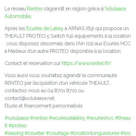
Le réseau
Renteo
s’agrandit en région grâce à
Solulease
Automobile
.
Après les
Ecuries de Lakey
à ARNAS (69) qui propose un
THEAULT PROTEO 5 Switch full équipements à la location
, vous disposez désormais dans l’Ain (01) aux Ecuries HCC
à Marlieux d’un autre PROTEO disponible à la location.
Contact et réservation sur
https://www.renteo.fr/
Vous aussi vous souhaitez agrandir la communauté
RENTEO par l’acquisition d’un véhicule THEAULT,
contactez-nous au 04 8701 8701 ou
contact@solulease.net.
Etude et financement personnalisés
#solulease
#renteo
#ecuriesdelakey
#ecurieshcc
#theau
lt
#proteo
#leasing
#courtier
#courtage
#locationlongueduree
#loc