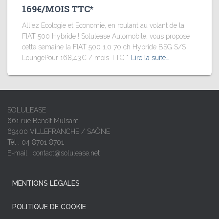
169€/MOIS TTC*
Alliez Ecologie et Economie, en roulant au volant de la
FIAT 500 Hybride ! Solulease Automobile, vous propose
cette semaine la FIAT 500 1.0 70 ch Hybride BSG S/S
LoungePour 168,43€ / mois TTC *
Lire la suite…
SOLULEASE
661 rue Benoît Mulsant
69400 VILLEFRANCHE / SAÔNE
Tél : 04 8701 8701
E-mail : contact@solulease.net
MENTIONS LÉGALES
POLITIQUE DE COOKIE