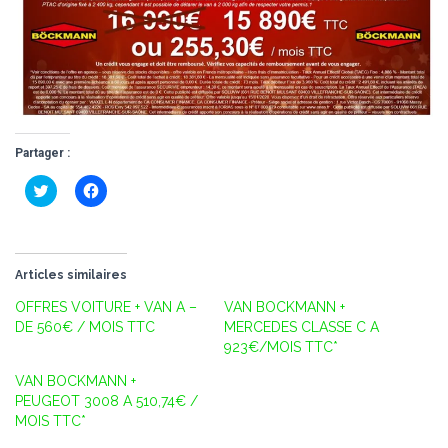
Partager :
C
C
l
l
i
i
q
q
u
u
e
e
z
z
Articles similaires
p
p
o
o
u
u
OFFRES VOITURE + VAN A –
VAN BOCKMANN +
r
r
DE 560€ / MOIS TTC
MERCEDES CLASSE C A
p
p
a
a
923€/MOIS TTC*
r
r
t
t
VAN BOCKMANN +
a
a
g
g
PEUGEOT 3008 A 510,74€ /
e
e
MOIS TTC*
r
r
s
s