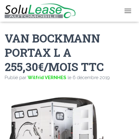
D
É
P
VAN BOCKMANN
L
I
E
PORTAX L A
R
L
255,30€/MOIS TTC
A
N
A
Publié par
Wilfrid VERNHES
le
6 décembre 2019
V
I
G
A
T
I
O
N