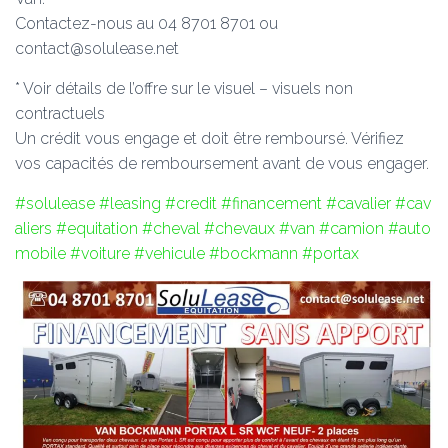
Contactez-nous au 04 8701 8701 ou
contact@solulease.net
* Voir détails de l’offre sur le visuel – visuels non
contractuels
Un crédit vous engage et doit être remboursé. Vérifiez
vos capacités de remboursement avant de vous engager.
#solulease
#leasing
#credit
#financement
#cavalier
#cav
aliers
#equitation
#cheval
#chevaux
#van
#camion
#auto
mobile
#voiture
#vehicule
#bockmann
#portax