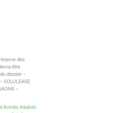
s réserve des
devra être
du dossier –
eur – SOLULEASE
 SAONE –
a
#vente
#autom