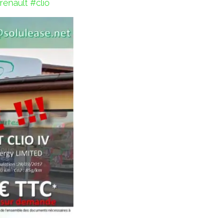
renault
#clio