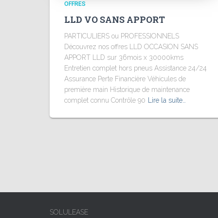
OFFRES
LLD VO SANS APPORT
PARTICULIERS ou PROFESSIONNELS
Découvrez nos offres LLD OCCASION SANS
APPORT LLD sur 36mois x 30000kms
Entretien complet hors pneus Assistance 24/24
Assurance Perte Financière Véhicules de
première main Historique de maintenance
complet connu Contrôle 90
Lire la suite…
SOLULEASE