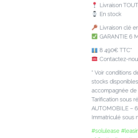
Livraison TOU
En stock
Livraison clé e
GARANTIE 6 
8 490€ TTC*
Contactez-nous
* Voir conditions d
stocks disponibles
accompagnée de l’
Tarification sous 
AUTOMOBILE – 66
Immatriculé sous
#solulease
#leasi