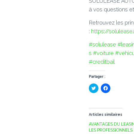
SOLULEASE AUTOMO
à vos questions e
Retrouvez les princ
:
https://solulease
#solulease
#leasi
s
#voiture
#vehicu
#creditbail
Partager :
C
C
l
l
i
i
q
q
u
u
e
e
z
z
p
p
Articles similaires
o
o
u
u
AVANTAGES DU LEASI
r
r
p
p
LES PROFESSIONNELS