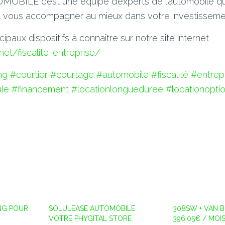
BILE c’est une équipe d’experts de l’automobile qu
t vous accompagner au mieux dans votre investisseme
ipaux dispositifs à connaître sur notre site internet
.net/fiscalite-entreprise/
ng
#courtier
#courtage
#automobile
#fiscalité
#entrep
le
#financement
#locationlongueduree
#locationopti
NG POUR
SOLULEASE AUTOMOBILE
308SW + VAN 
VOTRE PHYGITAL STORE
396,05€ / MOI