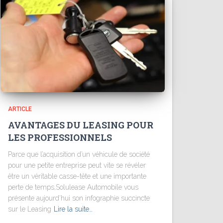
ARTICLE
AVANTAGES DU LEASING POUR
LES PROFESSIONNELS
Parce que l’acquisition d’un véhicule de société
pour une petite entreprise peut vite se révéler
être un véritable casse-tête et une importante
perte de temps,Solulease Automobile vous
présente aujourd’hui son infographie succincte
sur le Leasing
Lire la suite…