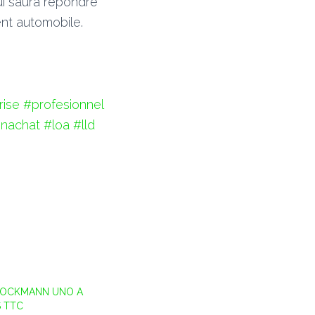
i saura répondre
nt automobile.
rise
#profesionnel
onachat
#loa
#lld
BOCKMANN UNO A
S TTC