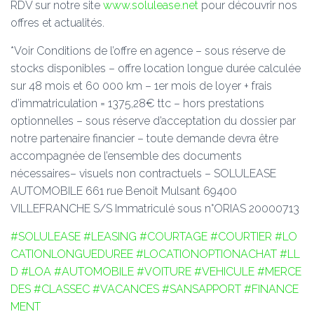
RDV sur notre site
www.solulease.net
pour découvrir nos
offres et actualités.
*Voir Conditions de l’offre en agence – sous réserve de
stocks disponibles – offre location longue durée calculée
sur 48 mois et 60 000 km – 1er mois de loyer + frais
d’immatriculation = 1375,28€ ttc – hors prestations
optionnelles – sous réserve d’acceptation du dossier par
notre partenaire financier – toute demande devra être
accompagnée de l’ensemble des documents
nécessaires– visuels non contractuels – SOLULEASE
AUTOMOBILE 661 rue Benoit Mulsant 69400
VILLEFRANCHE S/S Immatriculé sous n°ORIAS 20000713
#SOLULEASE
#LEASING
#COURTAGE
#COURTIER
#LO
CATIONLONGUEDUREE
#LOCATIONOPTIONACHAT
#LL
D
#LOA
#AUTOMOBILE
#VOITURE
#VEHICULE
#MERCE
DES
#CLASSEC
#VACANCES
#SANSAPPORT
#FINANCE
MENT