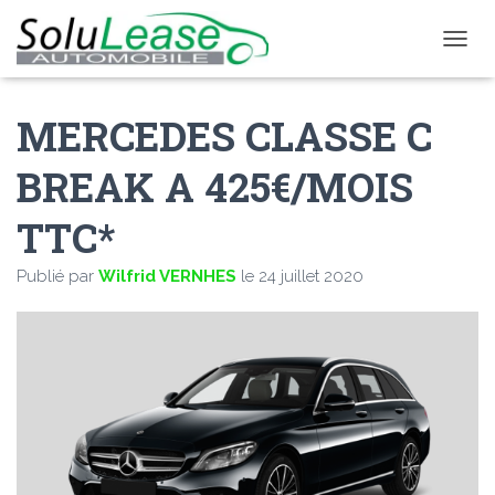
D
É
P
MERCEDES CLASSE C
L
I
E
BREAK A 425€/MOIS
R
L
TTC*
A
N
A
Publié par
Wilfrid VERNHES
le
24 juillet 2020
V
I
G
A
T
I
O
N