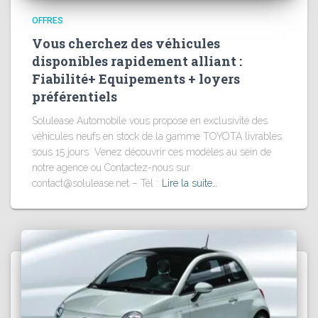
OFFRES
Vous cherchez des véhicules
disponibles rapidement alliant :
Fiabilité+ Equipements + loyers
préférentiels
Solulease Automobile vous propose en exclusivité des
véhicules neufs en stock de la gamme TOYOTA livrables
sous 15 jours Venez découvrir ces modèles au sein de
notre agence ou Contactez-nous sur
contact@solulease.net – Tél :
Lire la suite…