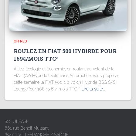
OFFRES
ROULEZ EN FIAT 500 HYBIRDE POUR
169€/MOIS TTC*
Alliez Ecologie et Economie, en roulant au volant de la
FIAT 500 Hybride ! Solulease Automobile, vous propose
cette semaine la FIAT 500 1.0 70 ch Hybride BSG S/S
LoungePour 168,43€ / mois TTC *
Lire la suite…
SOLULEASE
661 rue Benoît Mulsant
69400 VILLEFRANCHE / SAÔNE