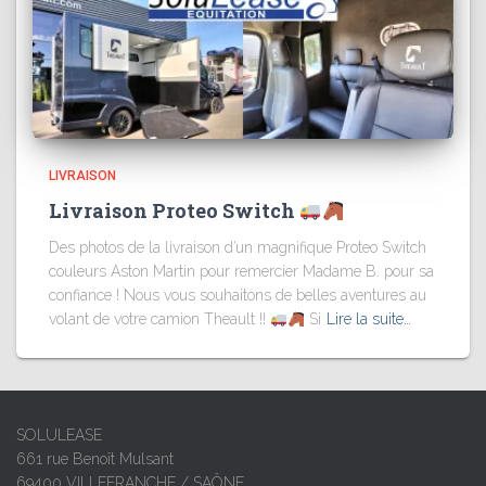
LIVRAISON
Livraison Proteo Switch
Des photos de la livraison d’un magnifique Proteo Switch
couleurs Aston Martin pour remercier Madame B. pour sa
confiance ! Nous vous souhaitons de belles aventures au
volant de votre camion Theault !!
Si
Lire la suite…
SOLULEASE
661 rue Benoît Mulsant
69400 VILLEFRANCHE / SAÔNE