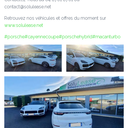
contact@solulease.net
Retrouvez nos véhicules et offres du moment sur
www.solulease.net
#porsche
#cayennecoupe
#porschehybrid
#macanturbo