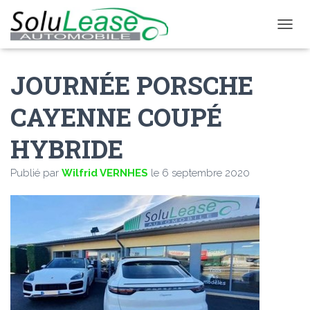
D
É
P
JOURNÉE PORSCHE
L
I
E
CAYENNE COUPÉ
R
L
HYBRIDE
A
N
A
Publié par
Wilfrid VERNHES
le
6 septembre 2020
V
I
G
A
T
I
O
N