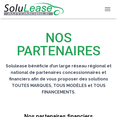
D
É
P
L
NOS
I
E
R
PARTENAIRES
L
A
N
A
Solulease bénéficie d’un large réseau régional et
V
national de partenaires concessionnaires et
I
G
financiers afin de vous proposer des solutions
A
TOUTES MARQUES, TOUS MODÈLES et TOUS
T
FINANCEMENTS.
I
O
N
Nos partenaires financiers