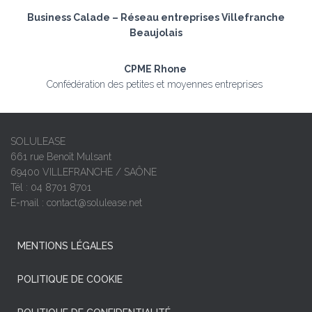
Business Calade – Réseau entreprises Villefranche
Beaujolais
CPME Rhone
Confédération des petites et moyennes entreprises
SOLULEASE
661 rue Benoît Mulsant
69400 VILLEFRANCHE / SAÔNE
Tél : 04 8701 8701
E-mail : contact@solulease.net
MENTIONS LÉGALES
POLITIQUE DE COOKIE