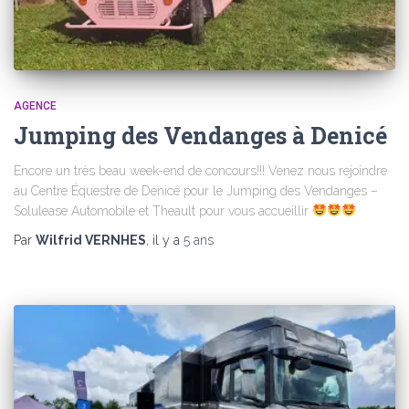
AGENCE
Jumping des Vendanges à Denicé
Encore un très beau week-end de concours!!! Venez nous rejoindre
au Centre Équestre de Denicé pour le Jumping des Vendanges –
Solulease Automobile et Theault pour vous accueillir
Par
Wilfrid VERNHES
, il y a
5 ans